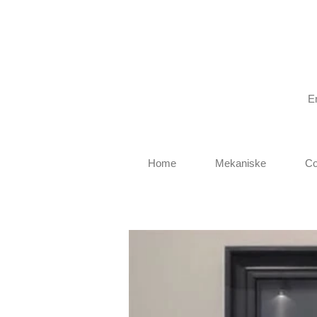
E
Home
Mekaniske
Co